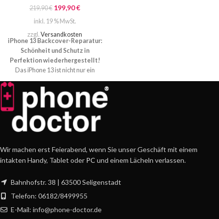
199,90
€
219,90
€
inkl. 19 % MwSt.
zzgl.
Versandkosten
iPhone 13 Backcover-Reparatur:
Schönheit und Schutz in
Perfektion wiederhergestellt!
Das iPhone 13 ist nicht nur ein
technologisches Meisterwerk,
sondern auch ein Design-Juwel.
Das glatte Backcover verleiht ihm
nicht nur ein ansprechendes
Aussehen, sondern schützt auch
seine leistungsstarken inneren
Komponenten. Doch was passiert,
wenn dieses schützende
Wir machen erst Feierabend, wenn Sie unser Geschäft mit einem
Schmuckstück beschädigt wird?
intakten Handy, Tablet oder
PC
und einem Lächeln verlassen.
Hier kommt unsere iPhone 13
Backcover-Reparatur ins Spiel.
Bahnhofstr. 38 | 63500 Seligenstadt
Telefon: 06182/8499955
E-Mail: info@phone-doctor.de