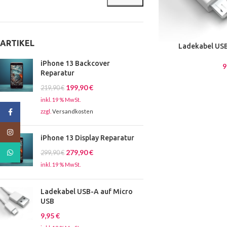
ARTIKEL
Ladekabel USB
iPhone 13 Backcover
9
Reparatur
199,90
€
219,90
€
inkl. 19 % MwSt.
Facebook
zzgl.
Versandkosten
Instagram
iPhone 13 Display Reparatur
WhatsApp
279,90
€
299,90
€
inkl. 19 % MwSt.
Ladekabel USB-A auf Micro
USB
9,95
€