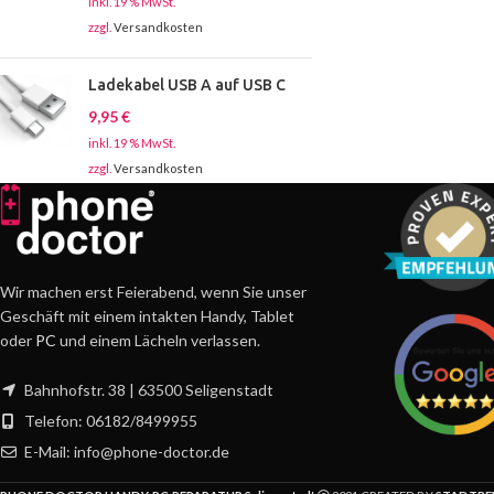
inkl. 19 % MwSt.
zzgl.
Versandkosten
Ladekabel USB A auf USB C
9,95
€
inkl. 19 % MwSt.
zzgl.
Versandkosten
Wir machen erst Feierabend, wenn Sie unser
Geschäft mit einem intakten Handy, Tablet
oder
PC
und einem Lächeln verlassen.
Bahnhofstr. 38 | 63500 Seligenstadt
Telefon: 06182/8499955
E-Mail: info@phone-doctor.de