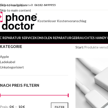
Skip to navigation
elefon Shop Seligenstadt
06182-8499955
Skip to main content
Kostenloser Kostenvoranschlag
C REPARATUR SERVICE
KONSOLEN REPARATUR
GEBRAUCHTES HANDY 
KATEGORIE
Start
Produkte versc
Apple
Ladekabel
Unkategorisiert
NACH PREIS FILTERN
Preis:
0 €
—
10 €
FILTER