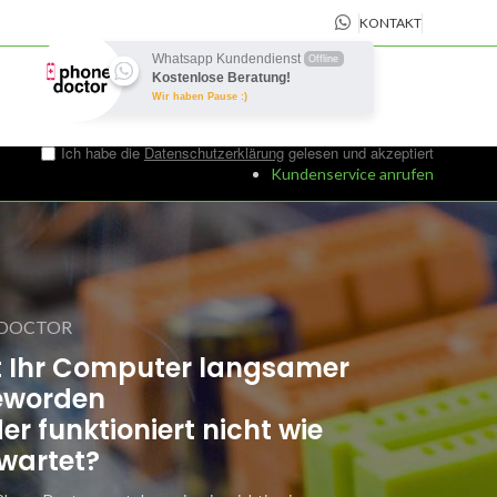
KONTAKT
Whatsapp Kundendienst
Offline
Kostenlose Beratung!
Wir haben Pause :)
Ich habe die
Datenschutzerklärung
gelesen und akzeptiert
Kundenservice anrufen
 DOCTOR
t Ihr Computer langsamer
eworden
er funktioniert nicht wie
wartet?