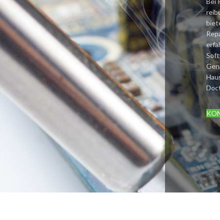
Bei 
reib
biet
Repa
erfa
Soft
Geni
Haus
Doct
KO