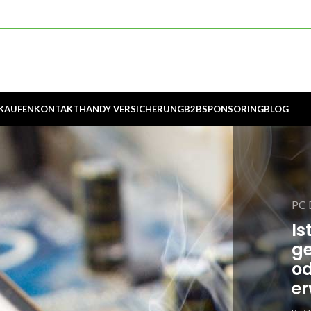
KAUFEN
KONTAKT
HANDY VERSICHERUNG
B2B
SPONSORING
BLOG
PC
Is
g
od
er